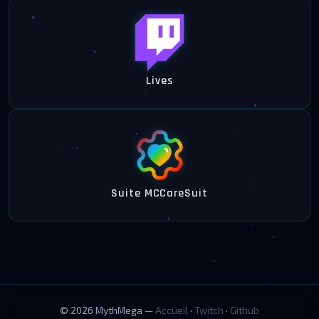
Lives
Suite MCCareSuit
© 2026 MythMega —
Accueil
·
Twitch
·
Github